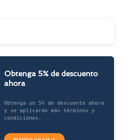
Obtenga 5% de descuento
ahora
Obtenga un 5% de descuento ahora 
y se aplicarán más términos y 
condiciones.
RESERVE UN VIAJE