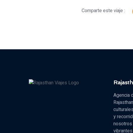
Comparte este viaje :
Rajasth
Agencia d
Rajasthan
culturale
y recorri
nosotros 
vibrantes