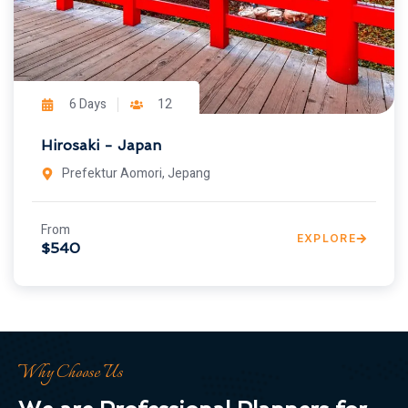
6 Days
12
Hirosaki - Japan
Prefektur Aomori, Jepang
From
EXPLORE
$540
Why Choose Us