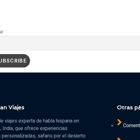
PALACIO SOBRE
DESTINOS
EVENTOS
RUEDAS
il
an Viajes
Otras p
e viajes experta de habla hispana en
Comenta
, India, que ofrece experiencias
s personalizadas, safaris por el desierto