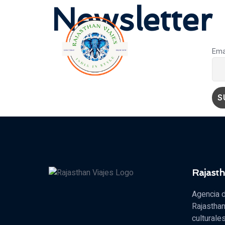
Newsletter
ACERCA
INICIO
DE
Ema
Rajasth
Agencia d
Rajasthan
culturale